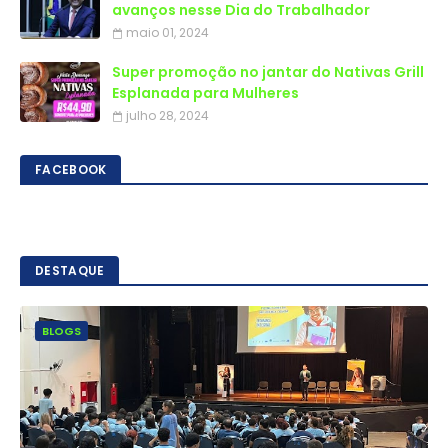
avanços nesse Dia do Trabalhador
maio 01, 2024
Super promoção no jantar do Nativas Grill
Esplanada para Mulheres
julho 28, 2024
FACEBOOK
DESTAQUE
BLOGS