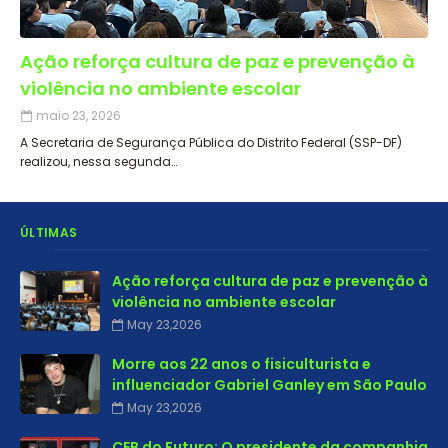
Ação reforça cultura de paz e prevenção à
violência no ambiente escolar
maio 23, 2026
A Secretaria de Segurança Pública do Distrito Federal (SSP-DF)
realizou, nessa segunda…
ÚLTIMAS
Ação reforça cultura de paz e prevenção à
violência no ambiente escolar
May 23,2026
Morre aos 22 anos o fisiculturista e
influenciador Gabriel Ganley em São Paulo
May 23,2026
CEB do Futuro: O presidente da companhia