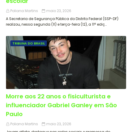
escolar
Poliana Martins
maio 23, 2026
A Secretaria de Segurança Pública do Distrito Federal (SSP-DF)
realizou, nessa segunda (11) e terça-feira (12), a 11ª ediç…
TRIBUNA DO BRASIL
Morre aos 22 anos o fisiculturista e
influenciador Gabriel Ganley em São
Paulo
Poliana Martins
maio 23, 2026
Jovem atleta, destaque nas redes sociais e promessa do