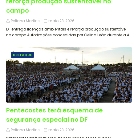
reforça produção sustentável no
campo
Poliana Martins
maio 23, 2026
DF entrega licenças ambientais e reforça produção sustentável
no campo Autorizações concedidas por Celina Leão durante a A…
DESTAQUE
Pentecostes terá esquema de
segurança especial no DF
Poliana Martins
maio 23, 2026