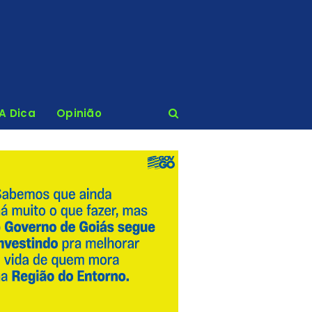
 A Dica
Opinião