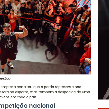
medica
 a empresa ressaltou que a perda representa não
issora no esporte, mas também a despedida de uma
jovens em todo o país.
mpetição nacional