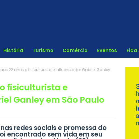
História
Turismo
Comércio
Eventos
Fica
 aos 22 anos o fisiculturista e influenciador Gabriel Ganley
 fisiculturista e
riel Ganley em São Paulo
nas redes sociais e promessa do
 foi encontrado sem vida em seu