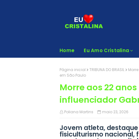
Home
Eu Amo Cristalina
Página inicial
TRIBUNA DO BRASIL
Morre
em São Paulo
Morre aos 22 anos o
influenciador Gab
Poliana Martins
maio 23, 2026
Jovem atleta, destaque 
fisiculturismo nacional,