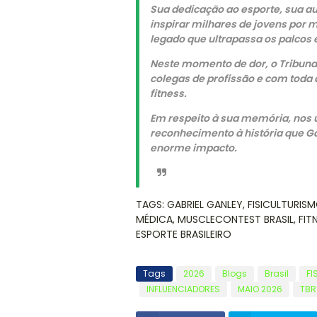
Sua dedicação ao esporte, sua au
inspirar milhares de jovens por 
legado que ultrapassa os palcos 
Neste momento de dor, o Tribuna d
colegas de profissão e com toda 
fitness.
Em respeito à sua memória, nos 
reconhecimento à história que G
enorme impacto.
TAGS: GABRIEL GANLEY, FISICULTURISM
MÉDICA, MUSCLECONTEST BRASIL, FITN
ESPORTE BRASILEIRO
Tags
2026
Blogs
Brasil
FI
INFLUENCIADORES
MAIO 2026
TBR