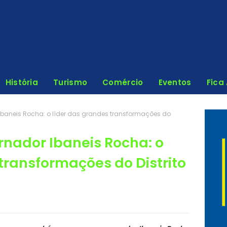
História
Turismo
Comércio
Eventos
Fica
baneis Rocha: o líder das grandes transformações do
nador Ibaneis Rocha: o
transformações do Distrito