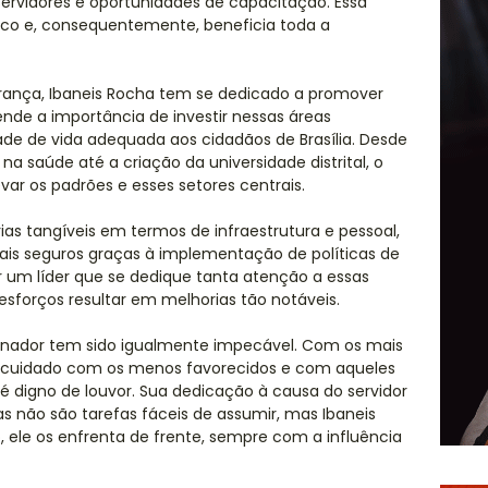
 servidores e oportunidades de capacitação. Essa
ico e, consequentemente, beneficia toda a
rança, Ibaneis Rocha tem se dedicado a promover
ende a importância de investir nessas áreas
ade de vida adequada aos cidadãos de Brasília. Desde
a saúde até a criação da universidade distrital, o
ar os padrões e esses setores centrais.
ias tangíveis em termos de infraestrutura e pessoal,
is seguros graças à implementação de políticas de
r um líder que se dedique tanta atenção a essas
 esforços resultar em melhorias tão notáveis.
ernador tem sido igualmente impecável. Com os mais
eu cuidado com os menos favorecidos e com aqueles
digno de louvor. Sua dedicação à causa do servidor
as não são tarefas fáceis de assumir, mas Ibaneis
, ele os enfrenta de frente, sempre com a influência