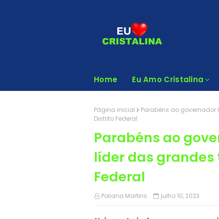
Home
Eu Amo Cristalina
Página inicial
Parabéns ao governador I
Distrito Federal
Parabéns ao gover
líder das grandes 
Federal
Poliana Martins
julho 10, 2023