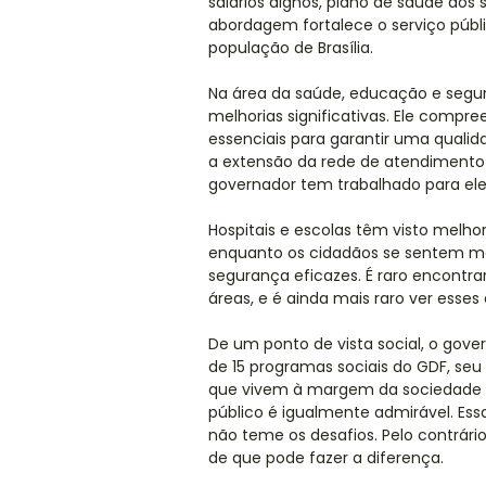
salários dignos, plano de saúde dos
abordagem fortalece o serviço públ
população de Brasília.
Na área da saúde, educação e segu
melhorias significativas. Ele compre
essenciais para garantir uma qualid
a extensão da rede de atendimento n
governador tem trabalhado para elev
Hospitais e escolas têm visto melhor
enquanto os cidadãos se sentem ma
segurança eficazes. É raro encontra
áreas, e é ainda mais raro ver esses
De um ponto de vista social, o gov
de 15 programas sociais do GDF, s
que vivem à margem da sociedade é 
público é igualmente admirável. Ess
não teme os desafios. Pelo contrário
de que pode fazer a diferença.