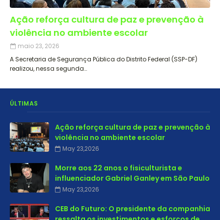
Ação reforça cultura de paz e prevenção à
violência no ambiente escolar
maio 23, 2026
A Secretaria de Segurança Pública do Distrito Federal (SSP-DF)
realizou, nessa segunda…
ÚLTIMAS
Ação reforça cultura de paz e prevenção à
violência no ambiente escolar
May 23,2026
Morre aos 22 anos o fisiculturista e
influenciador Gabriel Ganley em São Paulo
May 23,2026
CEB do Futuro: O presidente da companhia
ressalta os investimentos e esforços de