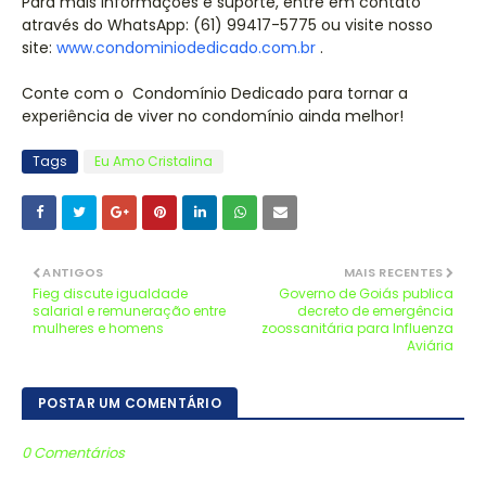
Para mais informações e suporte, entre em contato
através do WhatsApp: (61) 99417-5775 ou visite nosso
site:
www.condominiodedicado.com.br
.
Conte com o Condomínio Dedicado para tornar a
experiência de viver no condomínio ainda melhor!
Tags
Eu Amo Cristalina
ANTIGOS
MAIS RECENTES
Fieg discute igualdade
Governo de Goiás publica
salarial e remuneração entre
decreto de emergência
mulheres e homens
zoossanitária para Influenza
Aviária
POSTAR UM COMENTÁRIO
0 Comentários