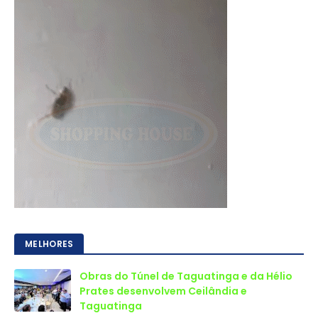
MELHORES
Obras do Túnel de Taguatinga e da Hélio
Prates desenvolvem Ceilândia e
Taguatinga