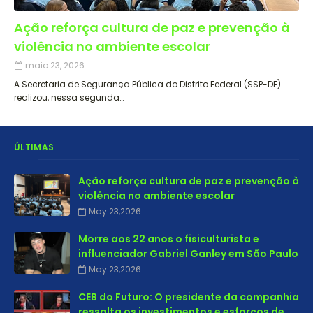
Ação reforça cultura de paz e prevenção à
violência no ambiente escolar
maio 23, 2026
A Secretaria de Segurança Pública do Distrito Federal (SSP-DF)
realizou, nessa segunda…
ÚLTIMAS
Ação reforça cultura de paz e prevenção à
violência no ambiente escolar
May 23,2026
Morre aos 22 anos o fisiculturista e
influenciador Gabriel Ganley em São Paulo
May 23,2026
CEB do Futuro: O presidente da companhia
ressalta os investimentos e esforços de