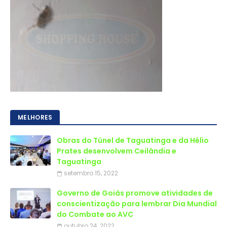
MELHORES
Obras do Túnel de Taguatinga e da Hélio
Prates desenvolvem Ceilândia e
Taguatinga
setembro 15, 2022
Governo de Goiás promove atividades de
conscientização para lembrar Dia Mundial
do Combate ao AVC
outubro 24, 2022