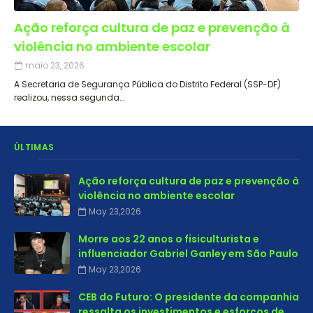
Ação reforça cultura de paz e prevenção à
violência no ambiente escolar
maio 23, 2026
A Secretaria de Segurança Pública do Distrito Federal (SSP-DF)
realizou, nessa segunda…
ÚLTIMAS
Ação reforça cultura de paz e prevenção à
violência no ambiente escolar
May 23,2026
Morre aos 22 anos o fisiculturista e
influenciador Gabriel Ganley em São Paulo
May 23,2026
CEB do Futuro: O presidente da companhia
ressalta os investimentos e esforços de