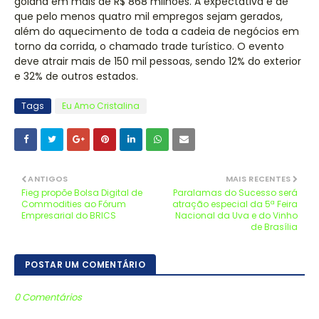
goiana em mais de R$ 868 milhões. A expectativa é de
que pelo menos quatro mil empregos sejam gerados,
além do aquecimento de toda a cadeia de negócios em
torno da corrida, o chamado trade turístico. O evento
deve atrair mais de 150 mil pessoas, sendo 12% do exterior
e 32% de outros estados.
Tags
Eu Amo Cristalina
ANTIGOS
MAIS RECENTES
Fieg propõe Bolsa Digital de
Paralamas do Sucesso será
Commodities ao Fórum
atração especial da 5ª Feira
Empresarial do BRICS
Nacional da Uva e do Vinho
de Brasília
POSTAR UM COMENTÁRIO
0 Comentários