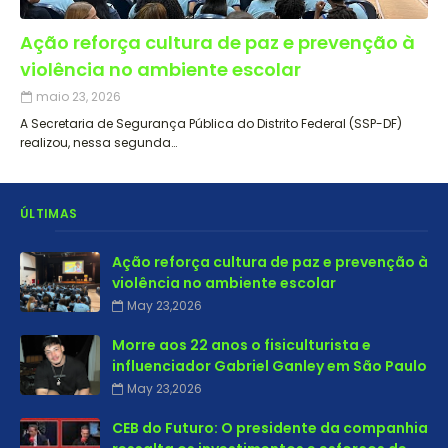
Ação reforça cultura de paz e prevenção à
violência no ambiente escolar
maio 23, 2026
A Secretaria de Segurança Pública do Distrito Federal (SSP-DF)
realizou, nessa segunda…
ÚLTIMAS
Ação reforça cultura de paz e prevenção à
violência no ambiente escolar
May 23,2026
Morre aos 22 anos o fisiculturista e
influenciador Gabriel Ganley em São Paulo
May 23,2026
CEB do Futuro: O presidente da companhia