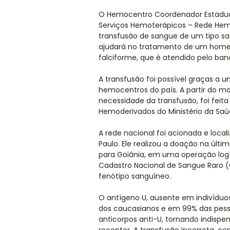
O Hemocentro Coordenador Estadual 
Serviços Hemoterápicos – Rede Hemo,
transfusão de sangue de um tipo s
ajudará no tratamento de um home
falciforme, que é atendido pelo ba
A transfusão foi possível graças a 
hemocentros do país. A partir do m
necessidade da transfusão, foi fei
Hemoderivados do Ministério da Saú
A rede nacional foi acionada e loc
Paulo. Ele realizou a doação na últim
para Goiânia, em uma operação logí
Cadastro Nacional de Sangue Raro (
fenótipo sanguíneo.
O antígeno U, ausente em indivíduos
dos caucasianos e em 99% das pess
anticorpos anti-U, tornando indispe