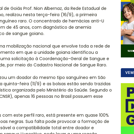
de Goiás Prof. Nion Albernaz, da Rede Estadual de
 realizou nesta terça-feira (16/9), a primeira
anguíneo raro. O concentrado de hemácias anti-U
m de 45 anos, com diagnóstico de anemia
nco de sangue goiano.
uma mobilização nacional que envolve toda a rede de
omento em que a unidade goiana identificou a
ta uma solicitação à Coordenação-Geral de Sangue e
de, por meio do Cadastro Nacional de Sangue Raro.
VEM
alizou um doador do mesmo tipo sanguíneo em São
a quinta-feira (11/9) e as bolsas estão sendo trazidas
stica organizada pelo Ministério da Saúde. Segundo o
CNSR), apenas 16 pessoas no Brasil possuem esse
 com este perfil raro, está presente em quase 100%
oas negras. Sua falta pode provocar a formação de
nsável a compatibilidade total entre doador e