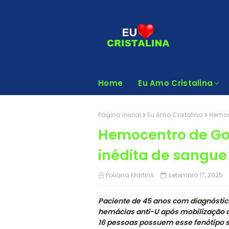
Home
Eu Amo Cristalina
Página inicial
Eu Amo Cristalina
Hemoce
Hemocentro de Goi
inédita de sangue
Poliana Martins
setembro 17, 2025
Paciente de 45 anos com diagnósti
hemácias anti-U após mobilização d
16 pessoas possuem esse fenótipo 