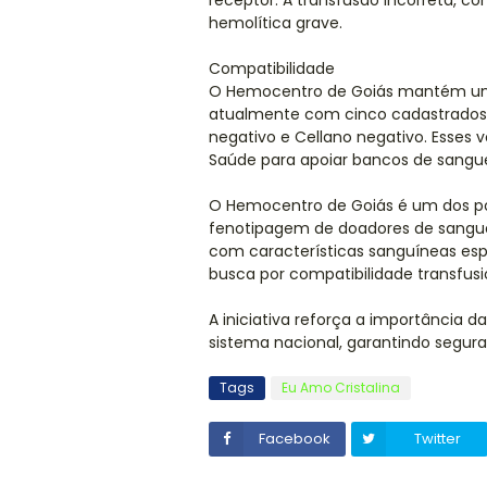
receptor. A transfusão incorreta, c
hemolítica grave.
Compatibilidade
O Hemocentro de Goiás mantém um
atualmente com cinco cadastrados 
negativo e Cellano negativo. Esses 
Saúde para apoiar bancos de sangue
O Hemocentro de Goiás é um dos p
fenotipagem de doadores de sangue. 
com características sanguíneas e
busca por compatibilidade transfusi
A iniciativa reforça a importância d
sistema nacional, garantindo segura
Tags
Eu Amo Cristalina
Facebook
Twitter