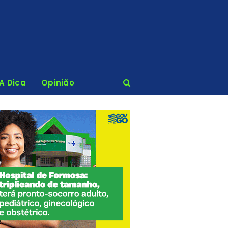
 A Dica
Opinião