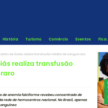
História
Turismo
Comércio
Eventos
Fica
ntro de Goiás realiza transfusão inédita de sangue raro
ás realiza transfusão
 raro
co de anemia falciforme recebeu concentrado de
a rede de hemocentros nacional. No Brasil, apenas
sanguíneo