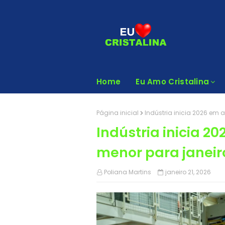
Home
Eu Amo Cristalina
Página inicial
Indústria inicia 2026 em
Indústria inicia 2
menor para janei
Poliana Martins
janeiro 21, 2026