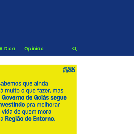
 A Dica
Opinião