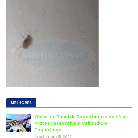
MELHORES
Obras do Túnel de Taguatinga e da Hélio
Prates desenvolvem Ceilândia e
Taguatinga
setembro 15, 2022