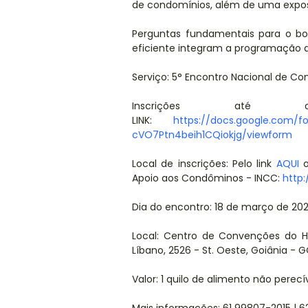
de condomínios, além de uma exposi
Perguntas fundamentais para o b
eficiente integram a programação 
Serviço: 5° Encontro Nacional de 
Inscrições até 
LINK:
https://docs.google.com/
cVO7Ptn4beih1CQiokjg/viewform
Local de inscrições: Pelo link
AQUI
o
Apoio aos Condôminos - INCC:
http
Dia do encontro: 18 de março de 202
Local: Centro de Convenções do Ho
Líbano, 2526 - St. Oeste, Goiânia - G
Valor: 1 quilo de alimento não perecí