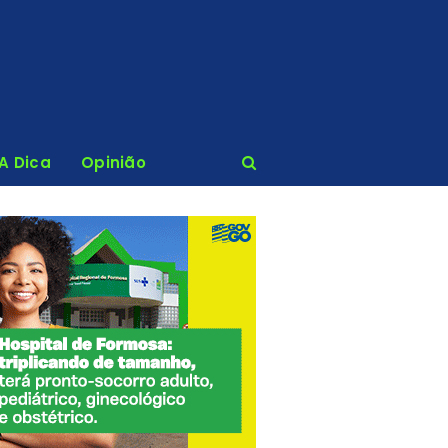
 A Dica
Opinião