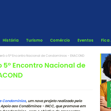
História
Turismo
Comércio
Eventos
Fica
erá o 5° Encontro Nacional de Condomínios - ENACOND
o 5° Encontro Nacional de
NACOND
de Condomínios
, um novo projeto realizado pelo
 e Apoio aos Condôminos - INCC, que promove em