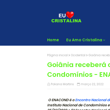
Home
Eu Amo Cristalina
Página inicial
Ocidental
Goiânia receb
Goiânia receberá 
Condomínios - E
Poliana Martins
março 22, 2022
O ENACOND é o
Encontro Nacional 
Instituto Nacional de Condomínios