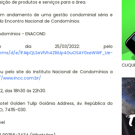
ção de produtos e serviços para a área.
om andamento de uma gestão condominial séria e
do Encontro Nacional de Condomínios.
Condomínios - ENACOND
o dia 25/03/2022: pelo
forms/d/e/1FAIpQLSeVlVh4ZRiUp4GuOSAY0xeWWF_Ue-
CLIQU
u pelo site do Instituto Nacional de Condomínios a
://www.incc.com.br/
2, das 18h30 às 22h30.
tel Golden Tulip Goiânia Address, Av. República do
O, 74115-030.
vel